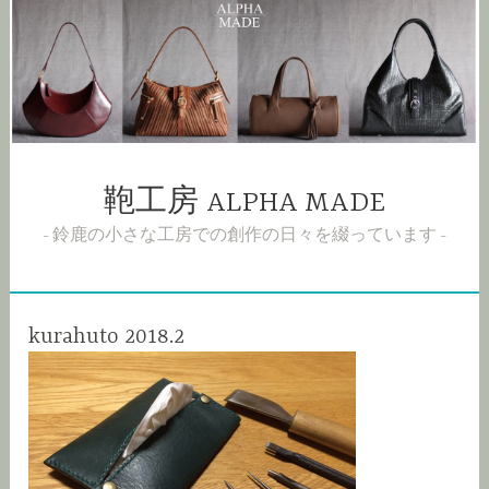
コ
ン
テ
ン
ツ
へ
ス
鞄工房 ALPHA MADE
キ
ッ
鈴鹿の小さな工房での創作の日々を綴っています
プ
kurahuto 2018.2