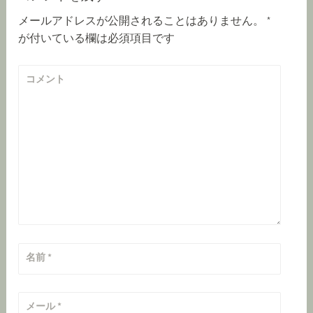
ゲ
メールアドレスが公開されることはありません。
*
が付いている欄は必須項目です
ー
シ
コメント
ョ
ン
名前
*
メール
*